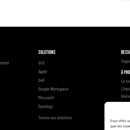
Solutions
Ress
Supp
ntiel
3CX
Apple
À pr
Dell
La so
L'équ
Google Workspace
Histo
Microsoft
Enga
Synology
Témoi
Toutes nos solutions
Nous
Pour offrir 
que les cook