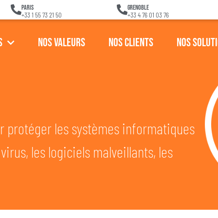
Paris
Grenoble
+33 1 55 73 21 50
+33 4 76 01 03 76
s
Nos Valeurs
Nos Clients
Nos Solut
r protéger les systèmes informatiques
irus, les logiciels malveillants, les