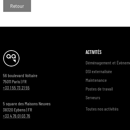
Retour
Activités
Déménagement et Évèneme
DSI externalisée
56 boulevard Voltaire
Maintenance
75011 Paris | FR
+33 1 55 73 21 55
Postes de travail
Serveurs
5 square des Maisons Neuves
Toutes nos activités
38320 Eybens | FR
+33 4 76 01 03 76