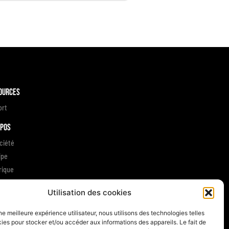
ources
ort
opos
ciété
ipe
rique
gements RSE
Utilisation des cookies
gnages clients
 contacter
une meilleure expérience utilisateur, nous utilisons des technologies telles
ies pour stocker et/ou accéder aux informations des appareils. Le fait de