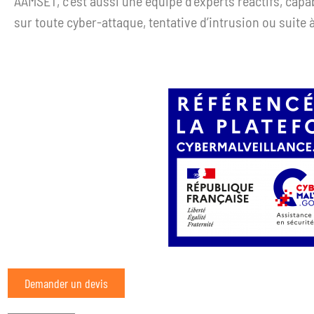
AAMSET, c’est aussi une équipe d’experts réactifs, capable
sur toute cyber-attaque, tentative d’intrusion ou suit
Demander un devis