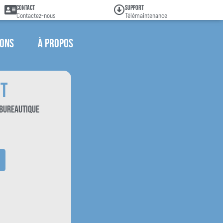
Contact
Support
Contactez-nous
Télémaintenance
ions
À propos
ft
Bureautique