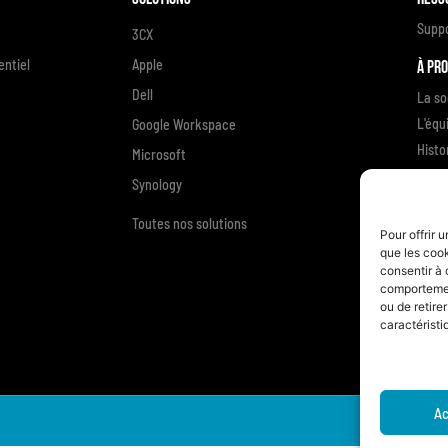
Supp
3CX
ntiel
Apple
À pr
Dell
La so
L'équ
Google Workspace
Histo
Microsoft
Enga
Synology
Témoi
Toutes nos solutions
Nous
Pour offrir 
que les cook
consentir à 
comportement
ou de retire
caractéristi
Ac