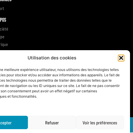
ort
opos
ciété
ipe
rique
gements RSE
Utilisation des cookies
gnages clients
 contacter
une meilleure expérience utilisateur, nous utilisons des technologies telles
ies pour stocker et/ou accéder aux informations des appareils. Le fait de
ces technologies nous permettra de traiter des données telles que le
 de navigation ou les ID uniques sur ce site. Le fait de ne pas consentir
r son consentement peut avoir un effet négatif sur certaines
ques et fonctionnalités.
cepter
Refuser
Voir les préférences
Made with
by AAMSET