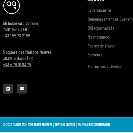
Cybersécurité
Déménagement et Évèneme
56 boulevard Voltaire
DSI externalisée
75011 Paris | FR
+33 1 55 73 21 55
Maintenance
Postes de travail
5 square des Maisons Neuves
Serveurs
38320 Eybens | FR
+33 4 76 01 03 76
Toutes nos activités
© 2025 AAMSET SAS - Tous droits réservés |
Mentions légales
|
Politique de confidentialité