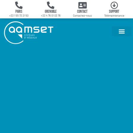
Paris
Grenoble
Contact
Support
+33 1 55 73 21 50
+33 4 76 01 03 76
Contactez-nous
Télémaintenance