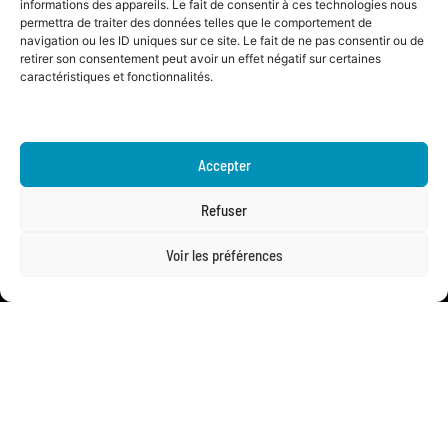
informations des appareils. Le fait de consentir à ces technologies nous
+33 1 55 73 21 55
permettra de traiter des données telles que le comportement de
navigation ou les ID uniques sur ce site. Le fait de ne pas consentir ou de
retirer son consentement peut avoir un effet négatif sur certaines
5 square des Maisons Neuves
caractéristiques et fonctionnalités.
38320 Eybens | FR
+33 4 76 01 03 76
Accepter
Refuser
Activités
Voir les préférences
Cybersécurité
Déménagement et Évènementiel
DSI externalisée
Maintenance
Postes de travail
Serveurs