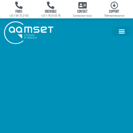
Paris
Grenoble
Contact
Support
+33 1 55 73 21 50
+33 4 76 01 03 76
Contactez-nous
Télémaintenance