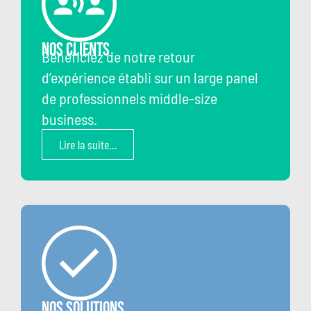
Nos clients
Bénéficiez de notre retour
d’expérience établi sur un large panel
de professionnels middle-size
business.
Lire la suite…
Nos Solutions