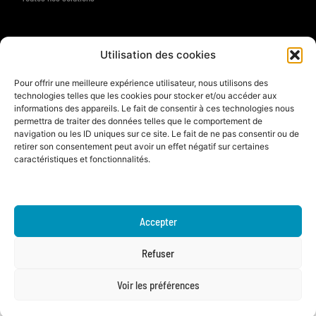
Ressources
Utilisation des cookies
Support
Pour offrir une meilleure expérience utilisateur, nous utilisons des
technologies telles que les cookies pour stocker et/ou accéder aux
À propos
informations des appareils. Le fait de consentir à ces technologies nous
permettra de traiter des données telles que le comportement de
La société
navigation ou les ID uniques sur ce site. Le fait de ne pas consentir ou de
L'équipe
retirer son consentement peut avoir un effet négatif sur certaines
Historique
caractéristiques et fonctionnalités.
Engagements RSE
Témoignages clients
Nous contacter
Accepter
Refuser
© 2025 AAMSET SAS - Tous droits réservés |
Mentions légales
|
Politique de confidentialité
Made with
by AAMSET
Voir les préférences