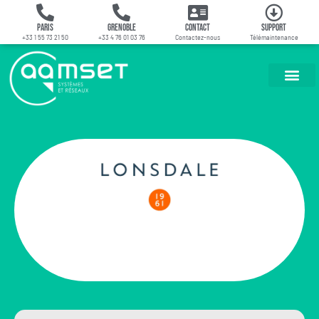
Paris
Grenoble
Contact
Support
+33 1 55 73 21 50
+33 4 76 01 03 76
Contactez-nous
Télémaintenance