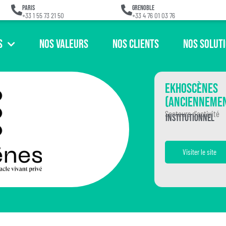
Paris
Grenoble
+33 1 55 73 21 50
+33 4 76 01 03 76
s
Nos Valeurs
Nos Clients
Nos Solut
Ekhoscènes
(anciennemen
Secteurs d'activité
Institutionnel
Visiter le site