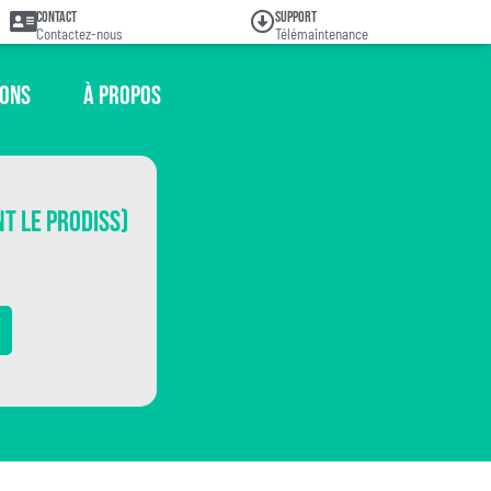
Contact
Support
Contactez-nous
Télémaintenance
ions
À propos
t le Prodiss)