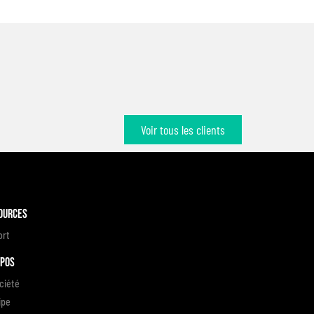
Voir tous les clients
ources
ort
opos
ciété
ipe