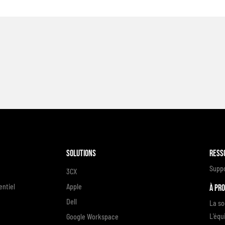
Solutions
Ress
Supp
3CX
ntiel
Apple
À pr
Dell
La so
L'équ
Google Workspace