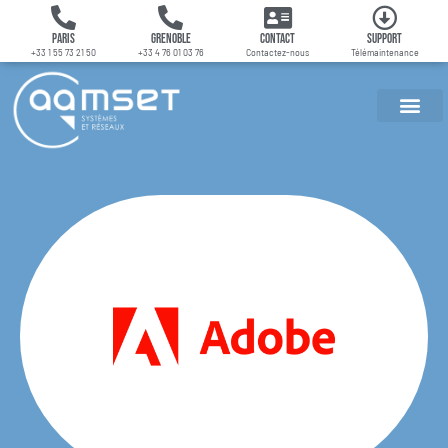
Paris
Grenoble
Contact
Support
+33 1 55 73 21 50
+33 4 76 01 03 76
Contactez-nous
Télémaintenance