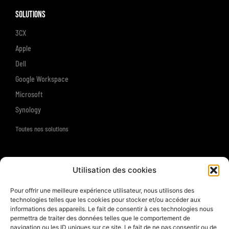
Solutions
3CX
Apple
Dell
Google Workspace
Microsoft
Synology
Toutes nos solutions
Ressources
Utilisation des cookies
Support
Pour offrir une meilleure expérience utilisateur, nous utilisons des
technologies telles que les cookies pour stocker et/ou accéder aux
À propos
informations des appareils. Le fait de consentir à ces technologies nous
permettra de traiter des données telles que le comportement de
La société
navigation ou les ID uniques sur ce site. Le fait de ne pas consentir ou de