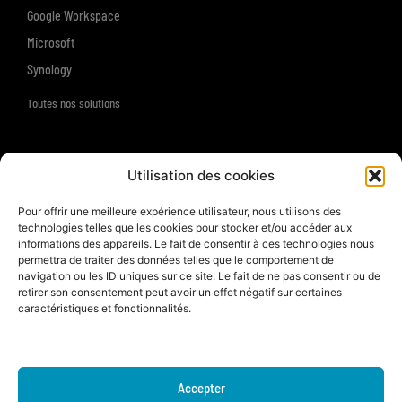
Google Workspace
Microsoft
Synology
Toutes nos solutions
Ressources
Utilisation des cookies
Support
Pour offrir une meilleure expérience utilisateur, nous utilisons des
technologies telles que les cookies pour stocker et/ou accéder aux
À propos
informations des appareils. Le fait de consentir à ces technologies nous
permettra de traiter des données telles que le comportement de
La société
navigation ou les ID uniques sur ce site. Le fait de ne pas consentir ou de
L'équipe
retirer son consentement peut avoir un effet négatif sur certaines
Historique
caractéristiques et fonctionnalités.
Engagements RSE
Témoignages clients
Nous contacter
Accepter