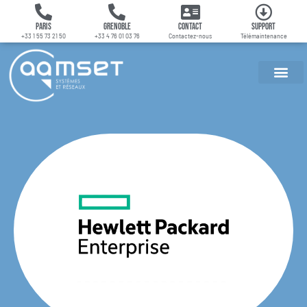
Paris
Grenoble
Contact
Support
+33 1 55 73 21 50
+33 4 76 01 03 76
Contactez-nous
Télémaintenance