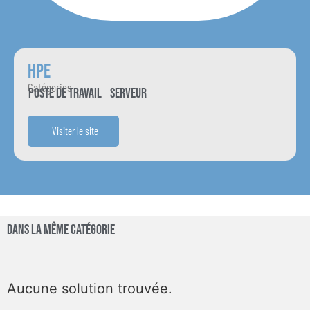
HPE
Catégories
Poste de travail
Serveur
Visiter le site
Dans la même catégorie
Aucune solution trouvée.