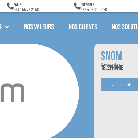
Paris
Grenoble
+33 1 55 73 21 50
+33 4 76 01 03 76
s
Nos Valeurs
Nos Clients
Nos Solut
Snom
Catégories
Téléphonie
Visiter le site