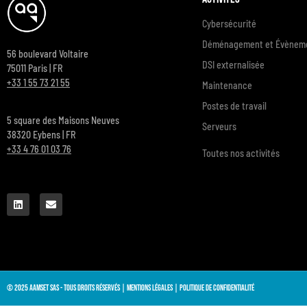
Cybersécurité
Déménagement et Évèneme
56 boulevard Voltaire
DSI externalisée
75011 Paris | FR
+33 1 55 73 21 55
Maintenance
Postes de travail
5 square des Maisons Neuves
Serveurs
38320 Eybens | FR
+33 4 76 01 03 76
Toutes nos activités
© 2025 AAMSET SAS - Tous droits réservés |
Mentions légales
|
Politique de confidentialité