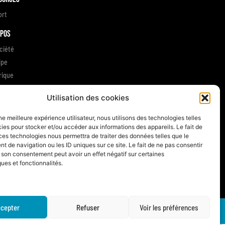
ort
opos
ciété
ipe
rique
gements RSE
Utilisation des cookies
gnages clients
 contacter
une meilleure expérience utilisateur, nous utilisons des technologies telles
ies pour stocker et/ou accéder aux informations des appareils. Le fait de
ces technologies nous permettra de traiter des données telles que le
 de navigation ou les ID uniques sur ce site. Le fait de ne pas consentir
r son consentement peut avoir un effet négatif sur certaines
ques et fonctionnalités.
cepter
Refuser
Voir les préférences
Made with
by AAMSET