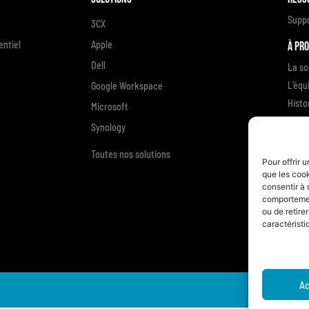
Supp
3CX
ntiel
Apple
À pr
Dell
La so
L'équ
Google Workspace
Histo
Microsoft
Enga
Synology
Témoi
Toutes nos solutions
Nous
Pour offrir 
que les cook
consentir à 
comportement
ou de retire
caractéristi
Ac