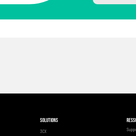
Solutions
Ress
Supp
3CX