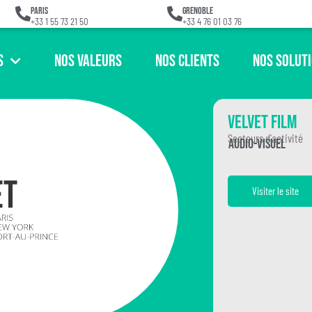
Paris
Grenoble
+33 1 55 73 21 50
+33 4 76 01 03 76
s
Nos Valeurs
Nos Clients
Nos Solut
Velvet Film
Secteurs d'activité
Audio-visuel
Visiter le site