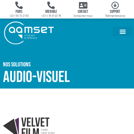
Paris
Grenoble
Contact
Support
+33 1 55 73 21 50
+33 4 76 01 03 76
Contactez-nous
Télémaintenance
Nos solutions
Audio-visuel