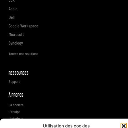
3CX
Apple
Dell
Google Workspace
Microsoft
Synology
Toutes nos solutions
Ressources
Support
À propos
La société
L'équipe
Historique
Utilisation des cookies
Engagements RSE