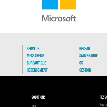
Serveur
Réseau
Messagerie
Sauvegarde
Bureautique
OS
Hébergement
Gestion
Solutions
Ress
Supp
3CX