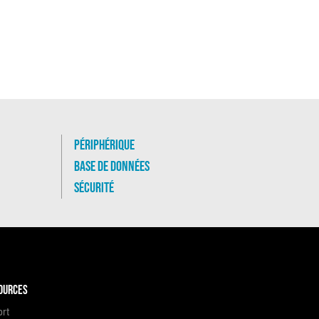
Périphérique
Base de données
Sécurité
ources
ort