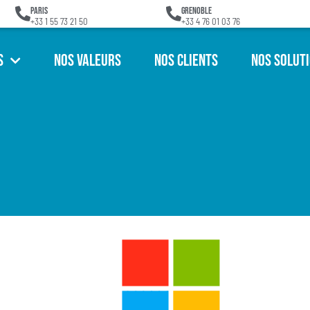
Paris
Grenoble
+33 1 55 73 21 50
+33 4 76 01 03 76
s
Nos Valeurs
Nos Clients
Nos Solut