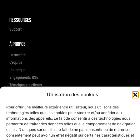
Ressources
Support
À propos
La société
L'équipe
Historique
Engagements RSE
Témoignages clients
Nous contacter
Utilisation des cookies
Pour offrir une meilleure expérience utilisateur, nous utilisons des
technologies telles que les cookies pour stocker et/ou accéder aux
© 2025 AAMSET SAS - Tous droits réservés |
Mentions légales
|
Politique de confidentialité
informations des appareils. Le fait de consentir à ces technologies nous
permettra de traiter des données telles que le comportement de navigation
Made with
by AAMSET
ou les ID uniques sur ce site. Le fait de ne pas consentir ou de retirer son
consentement peut avoir un effet négatif sur certaines caractéristiques et