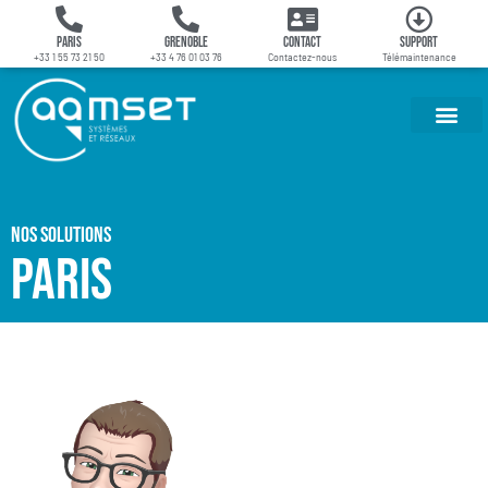
Paris
Grenoble
Contact
Support
+33 1 55 73 21 50
+33 4 76 01 03 76
Contactez-nous
Télémaintenance
Nos solutions
Paris