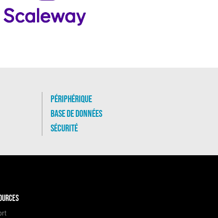
Périphérique
Base de données
Sécurité
ources
ort