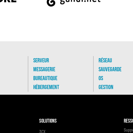
Serveur
Réseau
Messagerie
Sauvegarde
Bureautique
OS
Hébergement
Gestion
Solutions
Ress
Supp
3CX